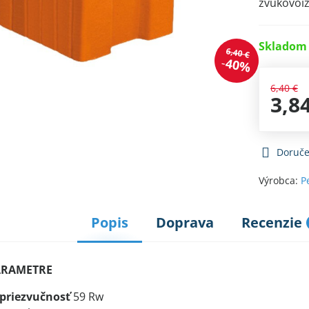
zvukovoi
Skladom 
6,40 €
40%
6,40 €
3,8
Doruče
Výrobca:
P
Popis
Doprava
Recenzie
ARAMETRE
priezvučnosť
59 Rw