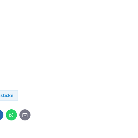
stické
inkedIn
WhatsApp
E-
mail