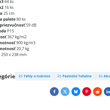
m3
64 ks
m2
16 ks
va
25 cm
a palete
80 ks
priezvučnosť
59 dB
eda
P15
osť
367 kg/m2
motnosť
900 kg/m3
motnosť
20,7 kg
x 250 x 238 mm
egórie
Tehly a tvárnice
Pezinské Tehelne
Aku
Facebook
Twitter
Bluesky
Pinterest
Reddit
L