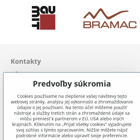
Kontakty
0903 722 831
Predvoľby súkromia
info​@internetovestavebniny​.sk
Cookies používame na zlepšenie vašej návštevy tejto
webovej stránky, analýzu jej výkonnosti a zhromažďovanie
Bratislavská 535 (areál RD)
údajov o jej používaní. Na tento účel môžeme použiť
Most pri Bratislave
nástroje a služby tretích strán a zhromaždené údaje sa
môžu preniesť k partnerom v EÚ, USA alebo iných
krajinách. Kliknutím na „Prijať všetky cookies“ vyjadrujete
Pon - Pia 8:00 - 11:30 a 12:15 - 15:30
svoj súhlas s týmto spracovaním. Nižšie môžete nájsť
podrobné informácie alebo upraviť svoje preferencie.
Facebook