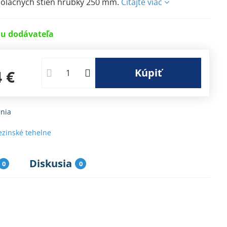
zolačných stien hrúbky 250 mm.
Čítajte viac
u dodávateľa
Kúpiť
4 €
nia
ezinské tehelne
Diskusia
0
0