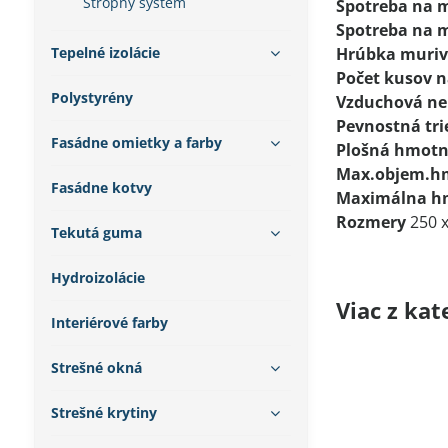
Stropný systém
Spotreba na 
Spotreba na 
Tepelné izolácie
Hrúbka muri
Počet kusov n
Polystyrény
Vzduchová ne
Pevnostná tri
Fasádne omietky a farby
Plošná hmotn
Max.objem.h
Fasádne kotvy
Maximálna h
Rozmery
250 
Tekutá guma
Hydroizolácie
Viac z kat
Interiérové farby
Strešné okná
Strešné krytiny