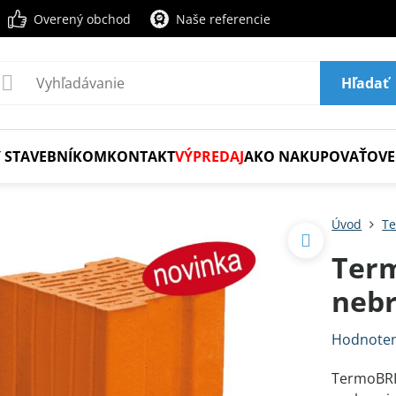
Overený obchod
Naše referencie
Hľadať
 STAVEBNÍKOM
KONTAKT
VÝPREDAJ
AKO NAKUPOVAŤ
OVE
Úvod
Te
Term
nebr
Hodnoten
TermoBRIK