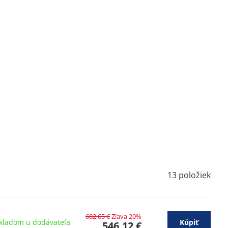
13
položiek
682,65 €
Zľava 20%
kladom u dodávateľa
Kúpiť
546,12 €