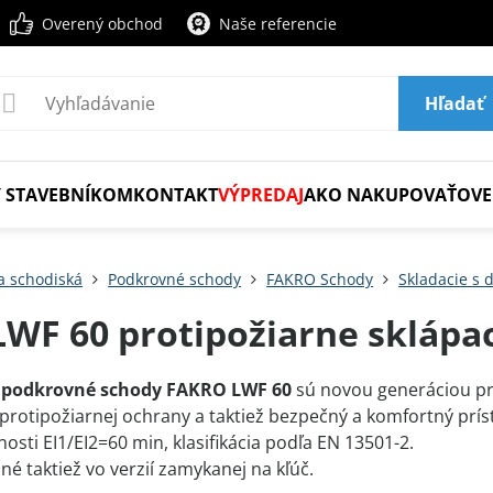
Overený obchod
Naše referencie
Hľadať
 STAVEBNÍKOM
KONTAKT
VÝPREDAJ
AKO NAKUPOVAŤ
OVE
a schodiská
Podkrovné schody
FAKRO Schody
Skladacie s
LWF 60 protipožiarne sklápa
podkrovné schody FAKRO LWF 60
sú novou generáciou pr
protipožiarnej ochrany a taktiež bezpečný a komfortný prí
osti EI1/EI2=60 min, klasifikácia podľa EN 13501-2.
é taktiež vo verzií zamykanej na kľúč.