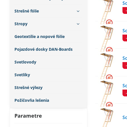
S
Strešné fólie
Stropy
S
Geotextílie a nopové fólie
Pojazdové dosky DAN-Boards
S
Svetlovody
Svetlíky
S
Strešné výlezy
Požičovňa lešenia
Parametre
S