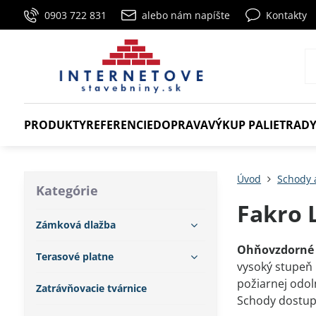
0903 722 831
alebo nám napíšte
Kontakty
PRODUKTY
REFERENCIE
DOPRAVA
VÝKUP PALIET
RADY
Úvod
Schody 
Kategórie
Fakro 
Zámková dlažba
Ohňovzdorné 
Terasové platne
vysoký stupeň 
požiarnej odoln
Zatrávňovacie tvárnice
Schody dostupn