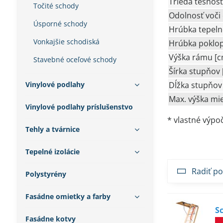
Trieda tesnos
Točité schody
Odolnosť voči 
Úsporné schody
Hrúbka tepelne
Vonkajšie schodiská
Hrúbka poklop
Výška rámu [c
Stavebné oceľové schody
Šírka stupňov 
Vinylové podlahy
Dĺžka stupňov
Max. výška mie
Vinylové podlahy príslušenstvo
* vlastné výpo
Tehly a tvárnice
Tepelné izolácie
Radiť po
Polystyrény
Fasádne omietky a farby
S
Fasádne kotvy