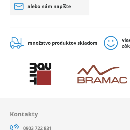
alebo nám napíšte
via
množstvo produktov skladom
zák
Kontakty
0903 722 831