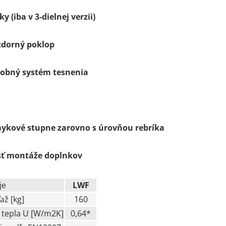
y (iba v 3-dielnej verzii)
dorný poklop
sobný systém tesnenia
mykové stupne zarovno s
úrovňou rebríka
ť montáže doplnkov
je
LWF
až [kg]
160
 tepla U [W/m2K]
0,64*