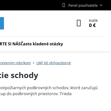
Panel používateľa
Košík
0 €
RTE SI NÁS
Často kladené otázky
 dreveným rebríkom
LWF 60 ohňovzdorné
cie schody
otipožiarnych podkrovných schodov, ktoré zaručujú
stup do podkrovných priestorov. Trieda