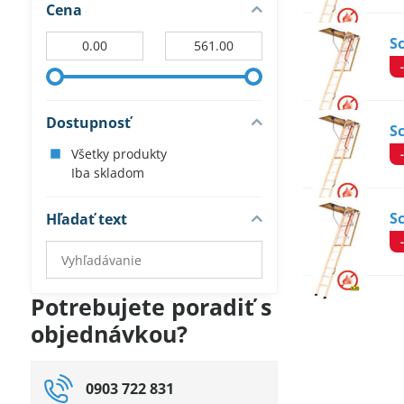
Cena
Od:
Do:
S
Dostupnosť
S
Všetky produkty
Iba skladom
S
Hľadať text
Prehľadať
výsledky
filtra
Potrebujete poradiť s
fulltextom
objednávkou?
0903 722 831