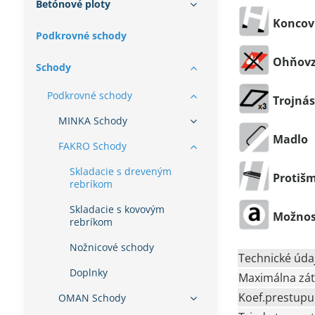
Betónové ploty
Koncovk
Podkrovné schody
Ohňovz
Schody
Podkrovné schody
Trojná
MINKA Schody
Madlo
FAKRO Schody
Skladacie s dreveným
Protiš
rebríkom
Skladacie s kovovým
Možnos
rebríkom
Nožnicové schody
Technické úda
Doplnky
Maximálna záť
Koef.prestupu
OMAN Schody