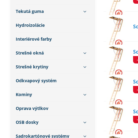
Tekutá guma
Hydroizolácie
S
Interiérové farby
S
Strešné okná
Strešné krytiny
Odkvapový systém
S
Komíny
Oprava výtlkov
S
OSB dosky
Sadrokartónové systémy