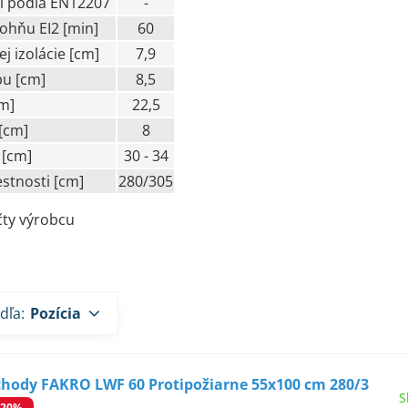
ti podľa EN12207
-
ohňu EI2 [min]
60
j izolácie [cm]
7,9
u [cm]
8,5
m]
22,5
[cm]
8
 [cm]
30 - 34
stnosti [cm]
280/305
čty výrobcu
dľa:
Pozícia
chody FAKRO LWF 60 Protipožiarne 55x100 cm 280/3
S
-20%